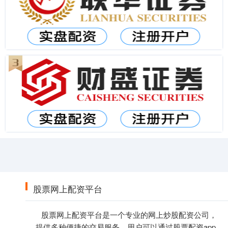
股票网上配资平台
股票网上配资平台是一个专业的网上炒股配资公司，
提供多种便捷的交易服务。用户可以通过股票配资app