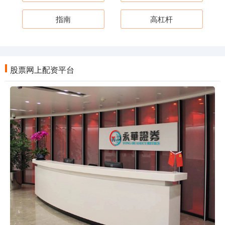
指南
高杠杆
股票网上配资平台