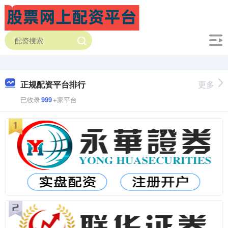
正规配资平台排行
更多
已收录
999
+家平台