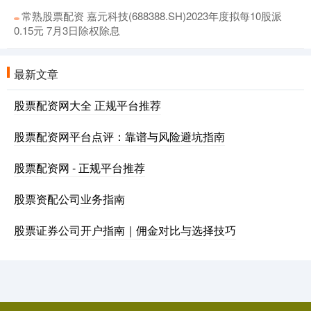
常熟股票配资 嘉元科技(688388.SH)2023年度拟每10股派
0.15元 7月3日除权除息
最新文章
股票配资网大全 正规平台推荐
股票配资网平台点评：靠谱与风险避坑指南
股票配资网 - 正规平台推荐
股票资配公司业务指南
股票证券公司开户指南｜佣金对比与选择技巧