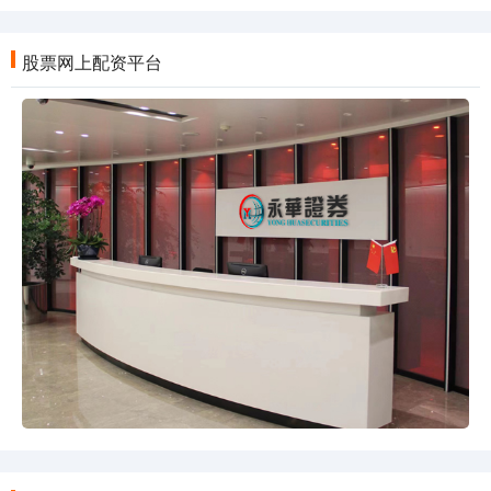
股票网上配资平台