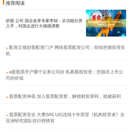
推荐阅读
炒股 公司 国企改革专家李锦：从功能分类
入手，对国企进行大规模调整
配资正规炒股配资门户 网络股票配资公司：助你把握投资良
机
a股股票开户哪个证券公司好 私募股权投资：挖掘非上市公
司的价值
股票配资神器 加入股票配资群，解锁财富密码，稳健获利
股票配资安全 大摩(MS.US)连续十年荣登《机构投资者》全
亚洲研究团队排行榜榜首