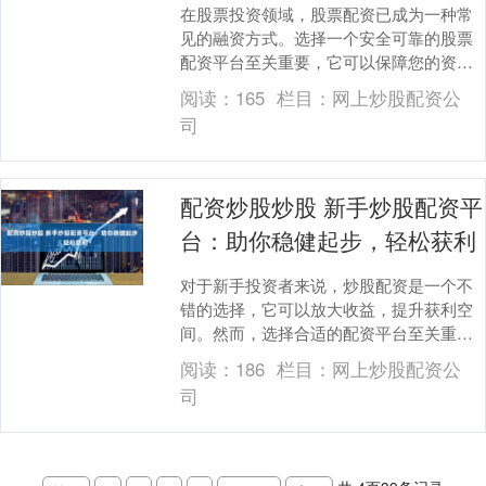
在股票投资领域，股票配资已成为一种常
见的融资方式。选择一个安全可靠的股票
配资平台至关重要，它可以保障您的资金
安全和投资收益。 配资门户最显著的优势
阅读：
165
栏目：
网上炒股配资公
在于资金效率的....
司
配资炒股炒股 新手炒股配资平
台：助你稳健起步，轻松获利
对于新手投资者来说，炒股配资是一个不
错的选择，它可以放大收益，提升获利空
间。然而，选择合适的配资平台至关重
要，它将直接影响你的投资体验和收益。
阅读：
186
栏目：
网上炒股配资公
广东股票配资网拥....
司