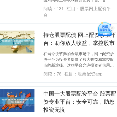
多投资者不禁困惑：**配资线上平台哪个
阅读：
131
栏目：
股票网上配资平
好？** 如何....
台
持仓股票配债 网上配资炒股平
台：助你放大收益，掌控股市
在当今快节奏的金融市场中，网上配资炒
股平台为投资者提供了放大收益和掌控股
市的新途径。这些平台允许投资者借用资
金进行股票交易，从而增加其购买力。 *
阅读：
78
栏目：
股票配资app
**放大收益....
中国十大股票配资平台 股票配
资专业平台：安全可靠，助您
投资无忧