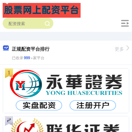
正规配资平台排行
更多
已收录
999
+家平台