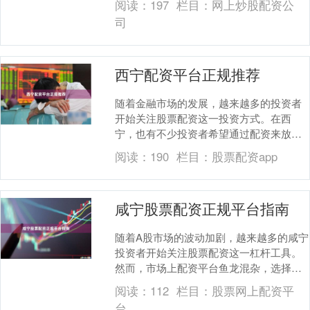
阅读：
197
栏目：
网上炒股配资公
的配资....
司
西宁配资平台正规推荐
随着金融市场的发展，越来越多的投资者
开始关注股票配资这一投资方式。在西
宁，也有不少投资者希望通过配资来放大
收益。然而，面对市场上众多的配资平
阅读：
190
栏目：
股票配资app
台，如何选择正规、安....
咸宁股票配资正规平台指南
随着A股市场的波动加剧，越来越多的咸宁
投资者开始关注股票配资这一杠杆工具。
然而，市场上配资平台鱼龙混杂，选择不
慎可能面临资金损失风险。本文为您梳理
阅读：
112
栏目：
股票网上配资平
咸宁股票配资正....
台