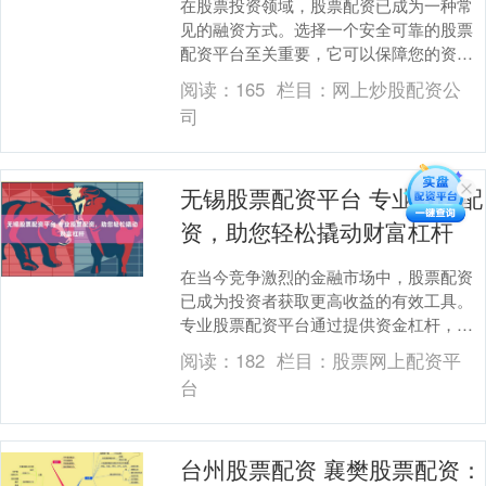
在股票投资领域，股票配资已成为一种常
见的融资方式。选择一个安全可靠的股票
配资平台至关重要，它可以保障您的资金
安全和投资收益。 配资门户最显著的优势
阅读：
165
栏目：
网上炒股配资公
在于资金效率的....
司
无锡股票配资平台 专业股票配
资，助您轻松撬动财富杠杆
在当今竞争激烈的金融市场中，股票配资
已成为投资者获取更高收益的有效工具。
专业股票配资平台通过提供资金杠杆，帮
助投资者放大投资规模，从而提升获利潜
阅读：
182
栏目：
股票网上配资平
力。 郑州原油期....
台
台州股票配资 襄樊股票配资：