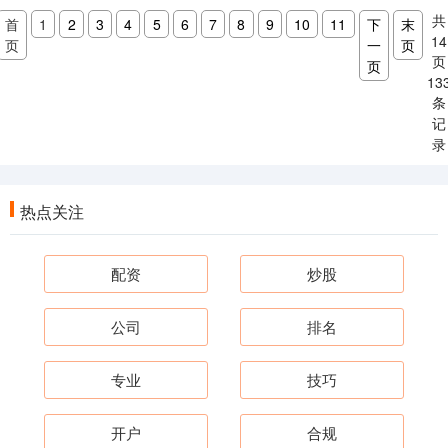
共
首
1
2
3
4
5
6
7
8
9
10
11
下
末
14
页
一
页
页
页
13
条
记
录
热点关注
配资
炒股
公司
排名
专业
技巧
开户
合规