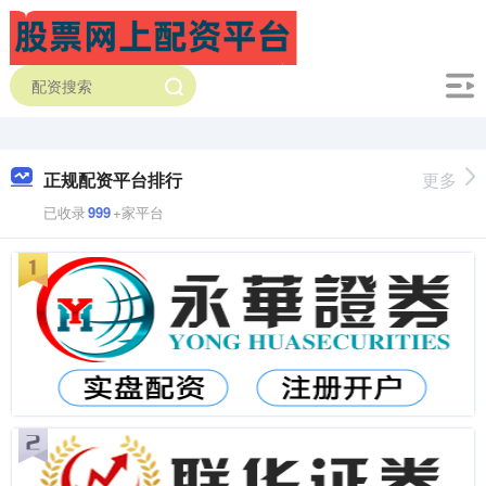
正规配资平台排行
更多
已收录
999
+家平台