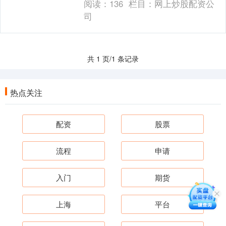
阅读：
136
栏目：
网上炒股配资公
口碑：选择....
司
共 1 页/1 条记录
热点关注
配资
股票
流程
申请
入门
期货
上海
平台