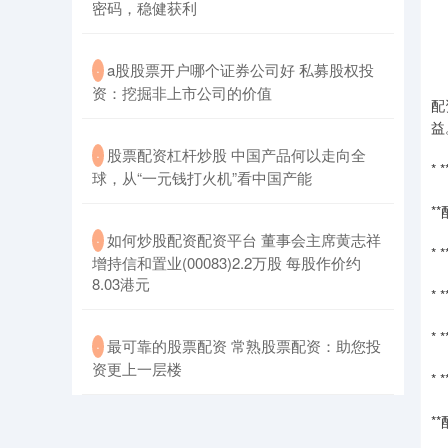
密码，稳健获利
​a股股票开户哪个证券公司好 私募股权投
·
资：挖掘非上市公司的价值
配
益
​股票配资杠杆炒股 中国产品何以走向全
·
*
球，从“一元钱打火机”看中国产能
*
​如何炒股配资配资平台 董事会主席黄志祥
·
*
增持信和置业(00083)2.2万股 每股作价约
8.03港元
*
*
​最可靠的股票配资 常熟股票配资：助您投
·
资更上一层楼
*
*