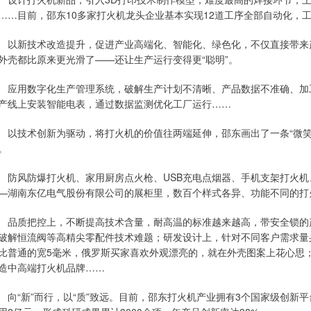
……目前，邵东10多家打火机龙头企业基本实现12道工序全部自动化，
新技术改造提升，促进产业高端化、智能化、绿色化，不仅直接带来产
外壳都比原来更光滑了——还让生产运行变得更“聪明”。
用数字化生产管理系统，破解生产计划不清晰、产品数据不准确、加工
产线上安装智能电表，通过数据监测优化工厂运行……
技术创新为驱动，将打火机的价值往两端延伸，邵东画出了一条“微笑
。
风防爆打火机、家用厨房点火枪、USB充电点烟器、手机支架打火机
—湖南东亿电气股份有限公司的展柜里，数百个样式各异、功能不同的打
质把控上，不断提高技术含量，耐高温的标准越来越高，带安全锁的产
破解恒流阀等高精尖零配件技术难题；研发设计上，针对不同客户需求量
比普通的宽5毫米，俄罗斯买家喜欢外观漂亮的，就在外壳图案上花心思
造中高端打火机品牌……
“新”而行，以“质”致远。目前，邵东打火机产业拥有3个国家级创新平