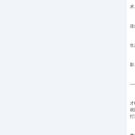
术
以
连
应
生
以
影
防
—
品
才
就
打
向