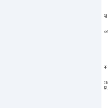
一
习
进
行
业
市
机
不
欧
对
幅
不
设