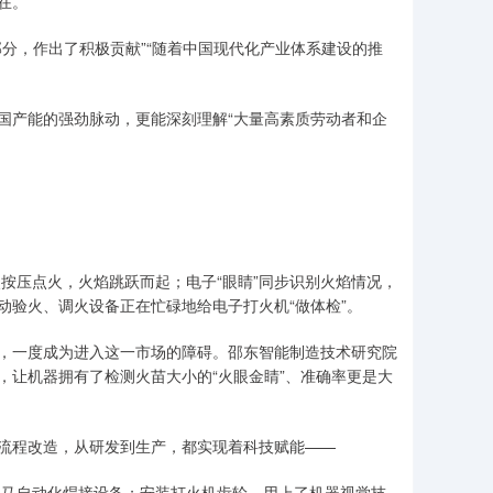
在。
，作出了积极贡献”“随着中国现代化产业体系建设的推
产能的强劲脉动，更能深刻理解“大量高素质劳动者和企
按压点火，火焰跳跃而起；电子“眼睛”同步识别火焰情况，
动验火、调火设备正在忙碌地给电子打火机“做体检”。
一度成为进入这一市场的障碍。邵东智能制造技术研究院
，让机器拥有了检测火苗大小的“火眼金睛”、准确率更是大
程改造，从研发到生产，都实现着科技赋能——
马自动化焊接设备；安装打火机齿轮，用上了机器视觉技