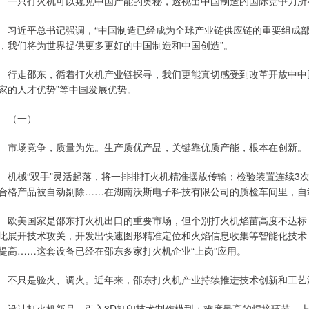
只打火机可以窥见中国产能的奥秘，透视出中国制造的国际竞争力所
近平总书记强调，“中国制造已经成为全球产业链供应链的重要组成部分
，我们将为世界提供更多更好的中国制造和中国创造”。
走邵东，循着打火机产业链探寻，我们更能真切感受到改革开放中中国
家的人才优势”等中国发展优势。
（一）
场竞争，质量为先。生产质优产品，关键靠优质产能，根本在创新。
械“双手”灵活起落，将一排排打火机精准摆放传输；检验装置连续3次
合格产品被自动剔除……在湖南沃斯电子科技有限公司的质检车间里，自
美国家是邵东打火机出口的重要市场，但个别打火机焰苗高度不达标，
此展开技术攻关，开发出快速图形精准定位和火焰信息收集等智能化技术
提高……这套设备已经在邵东多家打火机企业“上岗”应用。
只是验火、调火。近年来，邵东打火机产业持续推进技术创新和工艺流
计打火机新品，引入3D打印技术制作模型；难度最高的焊接环节，上