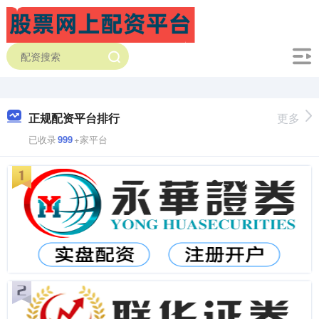
正规配资平台排行
更多
已收录
999
+家平台