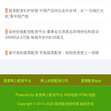
​股票配资杠杆炒股 中国产品何以走向全球，从“一元钱打火
·
机”看中国产能
​如何炒股配资配资平台 董事会主席黄志祥增持信和置业
·
(00083)2.2万股 每股作价约8.03港元
​最可靠的股票配资 常熟股票配资：助您投资更上一层楼
·
股票网上配资平台
网上炒股配资公司
股票配资app
Powered by
股票网上配资平台
RSS地图
HTML地图
Copyright
© 2013-2025
股票配资财经网
版权所有