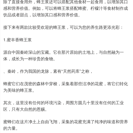
除了直接食用外，蜂王浆还可以搭配其他食材一起食用，以增加其口
感和营养价值。例如，可以将蜂王浆搭配蜂蜜、柠檬汁等食材制作成
饮品或者甜点，以增加其口感和营养价值。
接下来有两款比较受欢迎的蜂王浆，可以为您的养生路更添光彩：
1.蜜丰香蜂王浆
源自中国秦岭深山的宝藏。它在那片原始的土地上，与自然融为一
体，成长为一种珍贵的食物。
、秦岭，作为我国的龙脉，素有“天然药库”之称，
蜂蜜它们在茂密的森林中穿梭，采集着那些洁净的花蜜，将它们转化
为美味的蜂王浆。
其次，这里没有任何的环境污染，周围方圆几十里没有任何的工业
区，只有大自然的恩赐。
蜜蜂们在这片净土上自由飞翔，采集的花蜜充满了纯净的味道和营养
的力量。