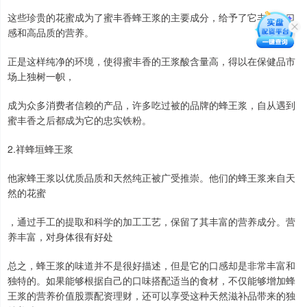
这些珍贵的花蜜成为了蜜丰香蜂王浆的主要成分，给予了它丰富的口
感和高品质的营养。
正是这样纯净的环境，使得蜜丰香的王浆酸含量高，得以在保健品市
场上独树一帜，
成为众多消费者信赖的产品，许多吃过被的品牌的蜂王浆，自从遇到
蜜丰香之后都成为它的忠实铁粉。
2.祥蜂垣蜂王浆
他家蜂王浆以优质品质和天然纯正被广受推崇。他们的蜂王浆来自天
然的花蜜
，通过手工的提取和科学的加工工艺，保留了其丰富的营养成分。营
养丰富，对身体很有好处
总之，蜂王浆的味道并不是很好描述，但是它的口感却是非常丰富和
独特的。如果能够根据自己的口味搭配适当的食材，不仅能够增加蜂
王浆的营养价值股票配资理财，还可以享受这种天然滋补品带来的独