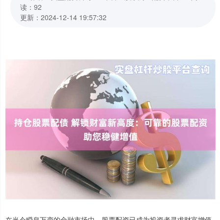
读：92
更新：2024-12-14 19:57:32
在当今瞬息万变的金融市场中，股票配资已成为投资者寻求财富增值