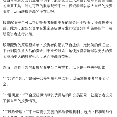
的重要工具。通过可靠的股票配资平台，投资者可以放大自己的投资
资本，从而获得更高的潜在回报。
股票配资平台可以帮助投资者获取更多的资金用于投资，提高投资收
益。此外，股票配资平台通常还提供专业的投资分析和策略指导，帮
助投资者进行决策。
股票配资的原理很简单：投资者向配资平台提供一定比例的保证金，
平台则提供放大后的资金用于投资股票。这使投资者能够以更少的资
金撬动更大的投资机会，从而提高收益率。
然而，选择可靠的股票配资平台至关重要。以下是一些关键因素：
* **监管合规：**确保平台受权威机构监管，以保障投资者的资金安
全。
* **透明度：**平台应提供清晰的费用结构和交易记录，让投资者充分
了解自己的投资情况。
* **风险管理：**平台应提供完善的风险管理机制，包括止损和追加保