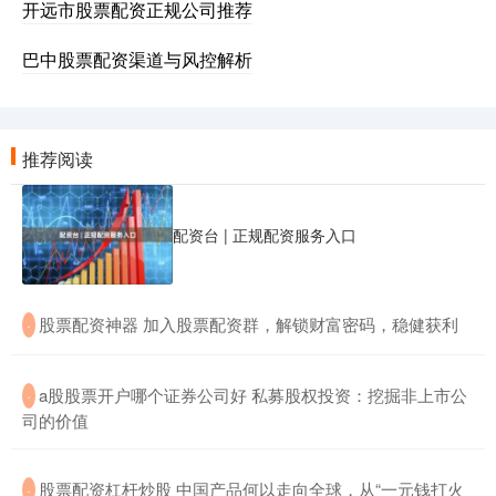
开远市股票配资正规公司推荐
巴中股票配资渠道与风控解析
推荐阅读
配资台 | 正规配资服务入口
​股票配资神器 加入股票配资群，解锁财富密码，稳健获利
·
​a股股票开户哪个证券公司好 私募股权投资：挖掘非上市公
·
司的价值
​股票配资杠杆炒股 中国产品何以走向全球，从“一元钱打火
·