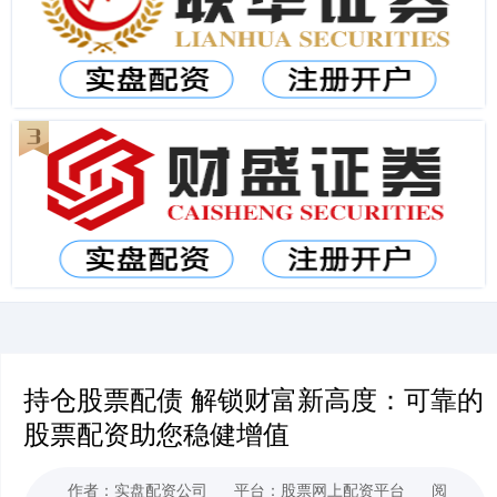
持仓股票配债 解锁财富新高度：可靠的
股票配资助您稳健增值
作者：实盘配资公司
平台：股票网上配资平台
阅