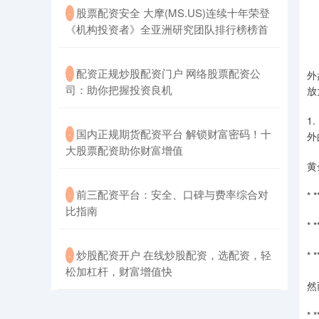
​股票配资安全 大摩(MS.US)连续十年荣登
·
《机构投资者》全亚洲研究团队排行榜榜首
​配资正规炒股配资门户 网络股票配资公
·
外
司：助你把握投资良机
放
1
​国内正规期货配资平台 解锁财富密码！十
·
外
大股票配资助你财富增值
黄
​前三配资平台：安全、口碑与费率综合对
·
*
比指南
*
​炒股配资开户 在线炒股配资，选配资，轻
·
*
松加杠杆，财富增值快
然
*